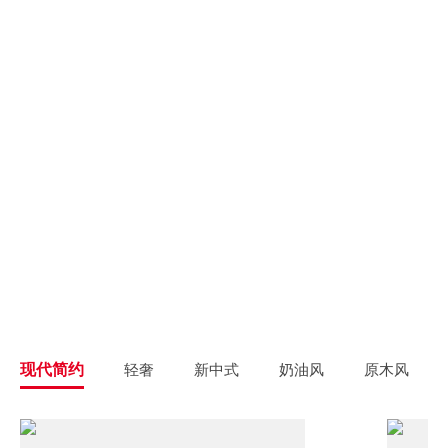
别墅大宅
新房装修
高端私人定制
高品质毛坯装修
旧房翻新
旧房焕新升级改造
精致整装
个性定制
拎包入住
一站式解决方案
现代简约
轻奢
新中式
奶油风
原木风