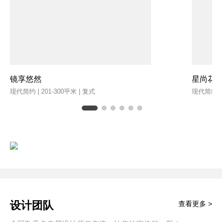
镜享悠然
星尚花
现代简约 | 201-300平米 | 复式
现代简约 | 
设计团队
查看更多 >