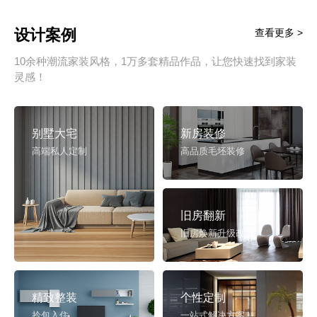
设计案例
查看更多 >
10余种潮流家装风格，1万多套精品作品，让您快速找到家装
灵感！
别墅大宅
新房装修
高端私人定制
高品质毛坯装修
旧房翻新
旧房焕新升级改造
精致整装
个性定制
拎包入住
一站式解决方案